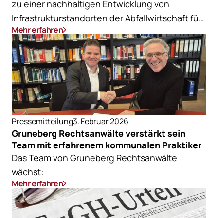
zu einer nachhaltigen Entwicklung von
Infrastrukturstandorten der Abfallwirtschaft für
Mehr erfahren
die Circular Economy
Pressemitteilung
3. Februar 2026
Gruneberg Rechtsanwälte verstärkt sein
Team mit erfahrenem kommunalen Praktiker
Das Team von Gruneberg Rechtsanwälte
wächst:
Mehr erfahren