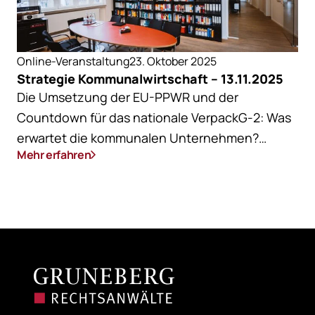
Online-Veranstaltung
23. Oktober 2025
Strategie Kommunalwirtschaft – 13.11.2025
Die Umsetzung der EU-PPWR und der
Countdown für das nationale VerpackG-2: Was
erwartet die kommunalen Unternehmen?
Mehr erfahren
Welche aktuellen Rechtsprechungen sind
hilfreich? Was gilt es bei den
Abstimmungsverhandlungen mit den
Systemträgern zu berücksichtigen?